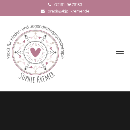
02161-9676133
praxis@kjp-kremer.de