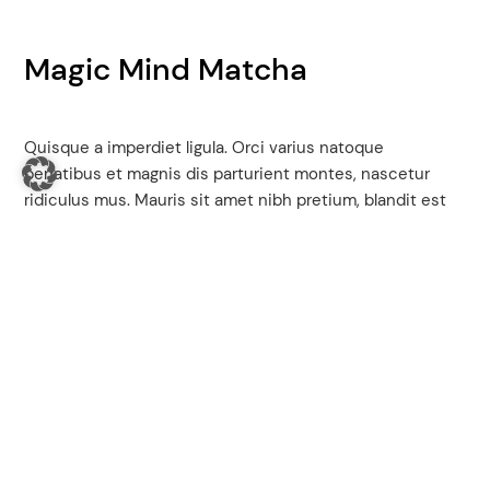
Magic Mind Matcha
Quisque a imperdiet ligula. Orci varius natoque
penatibus et magnis dis parturient montes, nascetur
ridiculus mus. Mauris sit amet nibh pretium, blandit est
bibendum, bibendum lacus. Integer placerat convallis
erat eget posuere. Aenean porta sem quis velit convallis,
at feugiat mauris tincidunt. Integer ornare vel est nec
congue. Phasellus ultricies rhoncus eros at blandit. Nam
varius urna sit amet diam vulputate, a imperdiet elit
pellentesque.
Cost:
$700
Type:
Marketing